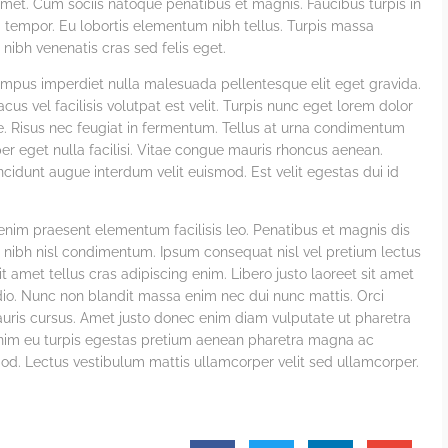
 amet. Cum sociis natoque penatibus et magnis. Faucibus turpis in
tempor. Eu lobortis elementum nibh tellus. Turpis massa
 nibh venenatis cras sed felis eget.
tempus imperdiet nulla malesuada pellentesque elit eget gravida.
us vel facilisis volutpat est velit. Turpis nunc eget lorem dolor
te. Risus nec feugiat in fermentum. Tellus at urna condimentum
rper eget nulla facilisi. Vitae congue mauris rhoncus aenean.
ncidunt augue interdum velit euismod. Est velit egestas dui id
 enim praesent elementum facilisis leo. Penatibus et magnis dis
in nibh nisl condimentum. Ipsum consequat nisl vel pretium lectus
it amet tellus cras adipiscing enim. Libero justo laoreet sit amet
dio. Nunc non blandit massa enim nec dui nunc mattis. Orci
mauris cursus. Amet justo donec enim diam vulputate ut pharetra
m. Enim eu turpis egestas pretium aenean pharetra magna ac
mod. Lectus vestibulum mattis ullamcorper velit sed ullamcorper.