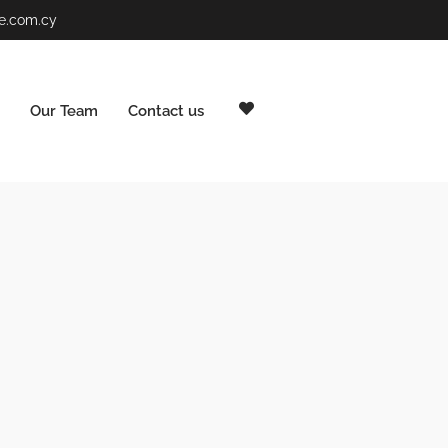
te.com.cy
Our Team
Contact us