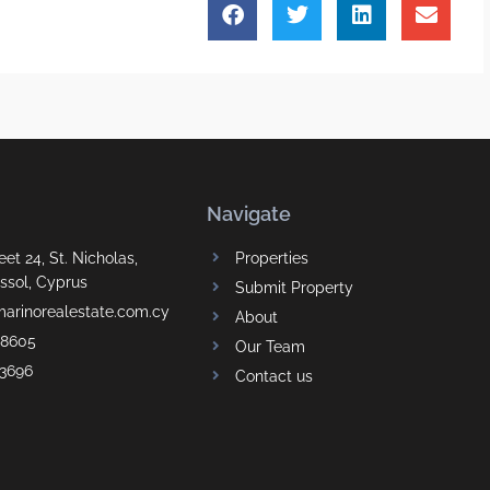
Navigate
eet 24, St. Nicholas,
Properties
ssol, Cyprus
Submit Property
marinorealestate.com.cy
About
68605
Our Team
83696
Contact us