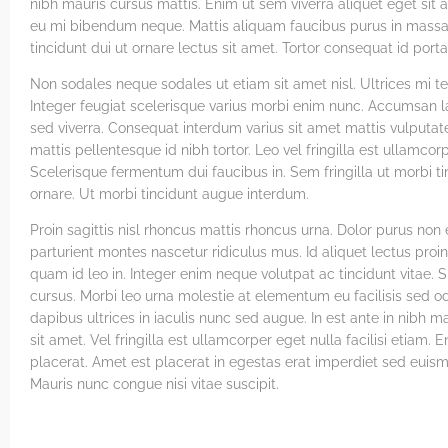
nibh mauris cursus mattis. Enim ut sem viverra aliquet eget sit
eu mi bibendum neque. Mattis aliquam faucibus purus in massa 
tincidunt dui ut ornare lectus sit amet. Tortor consequat id porta
Non sodales neque sodales ut etiam sit amet nisl. Ultrices mi 
Integer feugiat scelerisque varius morbi enim nunc. Accumsan lac
sed viverra. Consequat interdum varius sit amet mattis vulputa
mattis pellentesque id nibh tortor. Leo vel fringilla est ullamco
Scelerisque fermentum dui faucibus in. Sem fringilla ut morbi ti
ornare. Ut morbi tincidunt augue interdum.
Proin sagittis nisl rhoncus mattis rhoncus urna. Dolor purus non
parturient montes nascetur ridiculus mus. Id aliquet lectus pro
quam id leo in. Integer enim neque volutpat ac tincidunt vitae. S
cursus. Morbi leo urna molestie at elementum eu facilisis sed o
dapibus ultrices in iaculis nunc sed augue. In est ante in nibh 
sit amet. Vel fringilla est ullamcorper eget nulla facilisi etia
placerat. Amet est placerat in egestas erat imperdiet sed euis
Mauris nunc congue nisi vitae suscipit.