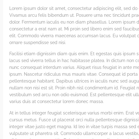
Lorem ipsum dolor sit amet, consectetur adipiscing elit, sed do
Vivamus arcu felis bibendum ut. Posuere urna nec tincidunt pr
dolor. Fermentum iaculis eu non diam phasellus. Lorem ipsum do
consectetur a erat nam at. Mi proin sed libero enim sed faucibu
elit. Commodo viverra maecenas accumsan lacus. Eu volutpat odi
ornare suspendisse sed nisi.
Facilisi etiam dignissim diam quis enim. Et egestas quis ipsum 
lacus sed viverra tellus in hac habitasse platea. In dictum non 
nunc consequat interdum varius. Aliquet risus feugiat in ante me
ipsum. Nascetur ridiculus mus mauris vitae. Consequat id porta
pellentesque habitant. Dapibus ultrices in iaculis nunc sed augu
nullam non nisi est sit. Proin nibh nisl condimentum id. Feugia
vestibulum sed arcu non odio euismod. Est pellentesque elit ull
varius duis at consectetur lorem donec massa.
At in tellus integer feugiat scelerisque varius morbi enim. Erat 
cursus metus. Fusce ut placerat orci nulla pellentesque digniss
integer vitae justo eget magna. Id leo in vitae turpis massa s
vulputate ut pharetra sit. Commodo ullamcorper a lacus vestibulu