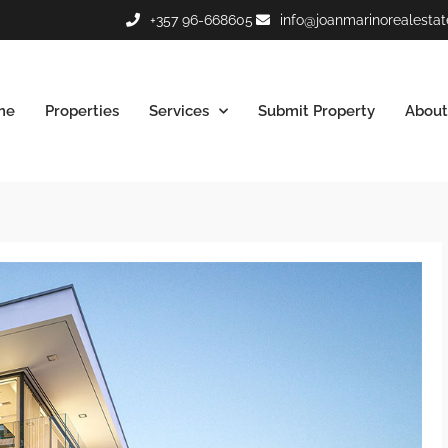
+357 96-668605
info@joanmarinorealesta
me
Properties
Services
Submit Property
About