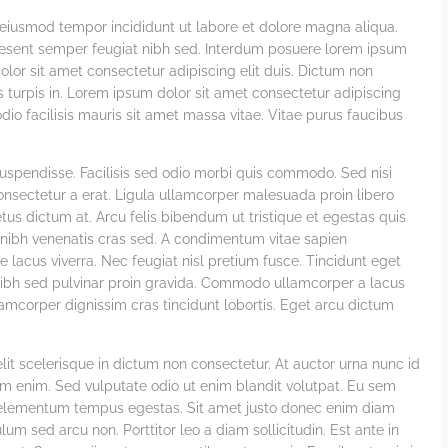
 eiusmod tempor incididunt ut labore et dolore magna aliqua.
aesent semper feugiat nibh sed. Interdum posuere lorem ipsum
lor sit amet consectetur adipiscing elit duis. Dictum non
s turpis in. Lorem ipsum dolor sit amet consectetur adipiscing
o facilisis mauris sit amet massa vitae. Vitae purus faucibus
suspendisse. Facilisis sed odio morbi quis commodo. Sed nisi
consectetur a erat. Ligula ullamcorper malesuada proin libero
tus dictum at. Arcu felis bibendum ut tristique et egestas quis
 nibh venenatis cras sed. A condimentum vitae sapien
e lacus viverra. Nec feugiat nisl pretium fusce. Tincidunt eget
t nibh sed pulvinar proin gravida. Commodo ullamcorper a lacus
amcorper dignissim cras tincidunt lobortis. Eget arcu dictum
velit scelerisque in dictum non consectetur. At auctor urna nunc id
im enim. Sed vulputate odio ut enim blandit volutpat. Eu sem
ed elementum tempus egestas. Sit amet justo donec enim diam
m sed arcu non. Porttitor leo a diam sollicitudin. Est ante in